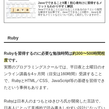
Javaでできること9選！初心者向けに習得するメ
リットもわかりやすく解説
Javaでできることにはどんなことがあるのか？という疑問
を解決する記事です。Javaでできること9選や、Javaを習
得するメリットなどについて詳しく紹介していますので、
是非参考にしてください。
Ruby
Rubyを習得するのに必要な勉強時間は
約300〜500時間程
度
です。
実際のプログラミングスクールでは、平日夜と土曜日のオ
ンライン講義を4ヶ月間（目安は160時間）受講すること
で、RubyとHTML／CSS、JavaScript等の基礎を習得でき
たという事例もあります。
Rubyは日本人のまつもとゆきひろ氏が開発した言語で、
日本人にとって直感的で読み書きしやすい設計になってい