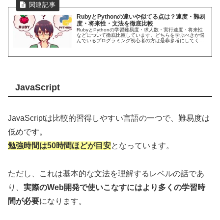
RubyとPythonの違いや似てる点は？速度・難易
度・将来性・文法を徹底比較
RubyとPythonの学習難易度・求人数・実行速度・将来性
などについて徹底比較しています。どちらを学ぶべきか悩
んでいるプログラミング初心者の方は是非参考にしてくだ
さい。
JavaScript
JavaScriptは比較的習得しやすい言語の一つで、難易度は
低めです。
勉強時間は50時間ほどが目安
となっています。
ただし、これは基本的な文法を理解するレベルの話であ
り、
実際のWeb開発で使いこなすにはより多くの学習時
間が必要
になります。