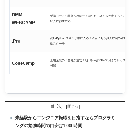
DMM
受講コースの豊富さは随一！学びたいスキルが定まっていな
い人におすすめ
WEBCAMP
高いPythonスキルが手に入る！渋谷にある少人数制の対面
.Pro
型スクール
上場企業の子会社が運営！朝7時～夜23時40分までレッスン
CodeCamp
可能
目次
未経験からエンジニア転職を目指すならプログラミ
ングの勉強時間の目安は1,000時間