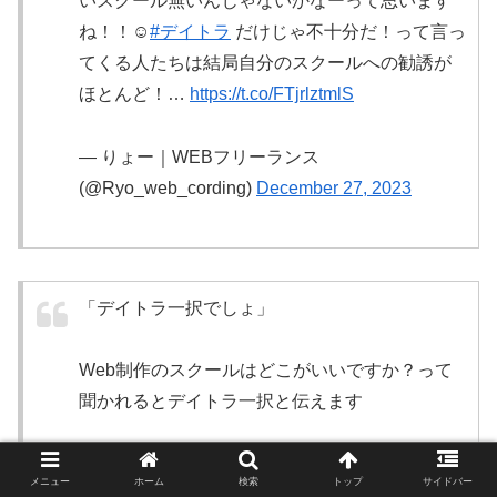
いスクール無いんじゃないかなーって思います
ね！！☺️
#デイトラ
だけじゃ不十分だ！って言っ
てくる人たちは結局自分のスクールへの勧誘が
ほとんど！…
https://t.co/FTjrlztmlS
— りょー｜WEBフリーランス
(@Ryo_web_cording)
December 27, 2023
「デイトラ一択でしょ」
Web制作のスクールはどこがいいですか？って
聞かれるとデイトラ一択と伝えます
・コスパ
メニュー
ホーム
検索
トップ
サイドバー
・教材の質