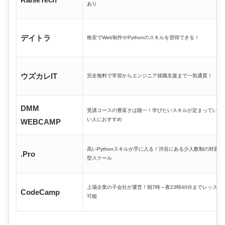
あり
デイトラ
格安でWeb制作やPythonのスキルを習得できる！
ウズカレIT
完全無料で学習からエンジニア就職支援まで一気通貫！
DMM
受講コースの豊富さは随一！学びたいスキルが定まっていな
い人におすすめ
WEBCAMP
高いPythonスキルが手に入る！渋谷にある少人数制の対面
.Pro
型スクール
上場企業の子会社が運営！朝7時～夜23時40分までレッスン
CodeCamp
可能