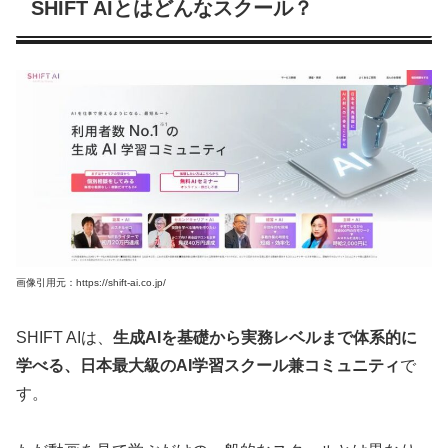
SHIFT AIとはどんなスクール？
画像引用元：https://shift-ai.co.jp/
SHIFT AIは、
生成AIを基礎から実務レベルまで体系的に
学べる、日本最大級のAI学習スクール兼コミュニティ
で
す。