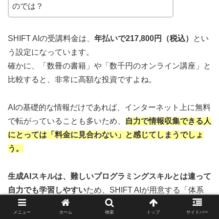
のでは？
SHIFT AIの受講料金は、
年払いで217,800円（税込）
とい
う設定になっています。
確かに、「数冊の書籍」や「数千円のオンライン講座」と
比較すると、非常に高額な投資ですよね。
AIの基礎的な情報だけであれば、インターネット上に無料
で転がっていることも多いため、
自力で情報収集できる人
にとっては「料金に見合わない」と感じてしまうでしょ
う。
生成AIスキルは、難しいプログラミングスキルとは違って
自力でも学習しやすい
ため、SHIFT AIが用意する「体系
的なカリキュラム」「専門家への質問環境」「コミュニテ
メニュー
ホーム
検索
トップ
サイドバー
ィ」といったサービスに対して大きな価値を感じられない