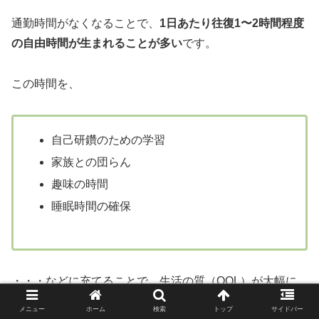
通勤時間がなくなることで、
1日あたり往復1〜2時間程度
の自由時間が生まれることが多い
です。
この時間を、
自己研鑽のための学習
家族との団らん
趣味の時間
睡眠時間の確保
・・・などに充てることで、生活の質（QOL）が大幅に
向上します。
メニュー
ホーム
検索
トップ
サイドバー