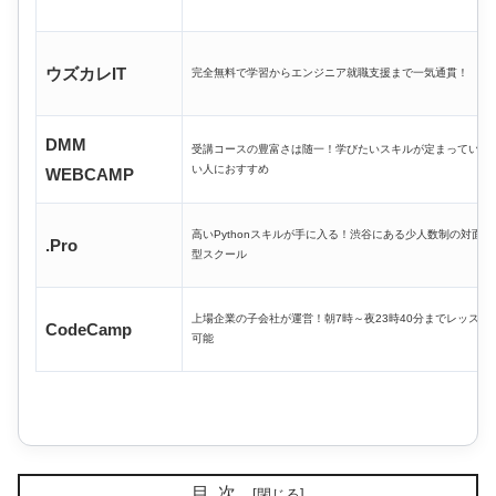
ウズカレIT
完全無料で学習からエンジニア就職支援まで一気通貫！
DMM
受講コースの豊富さは随一！学びたいスキルが定まっていな
い人におすすめ
WEBCAMP
高いPythonスキルが手に入る！渋谷にある少人数制の対面
.Pro
型スクール
上場企業の子会社が運営！朝7時～夜23時40分までレッスン
CodeCamp
可能
目次