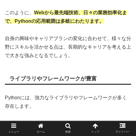
このように、
Webから最先端技術、日々の業務効率化ま
で、Pythonの応用範囲は多岐にわたります。
自身の興味やキャリアプランの変化に合わせて、様々な分
野にスキルを活かせる点は、長期的なキャリアを考える上
で大きな強みとなるでしょう。
ライブラリやフレームワークが豊富
Pythonには、強力なライブラリやフレームワークが多く
存在します。
ライブラリとは、特定の機能を実現するためのプログラム
をまとめた部品集のようなもので、フレームワークは、ア
メニュー
ホーム
検索
トップ
サイドバー