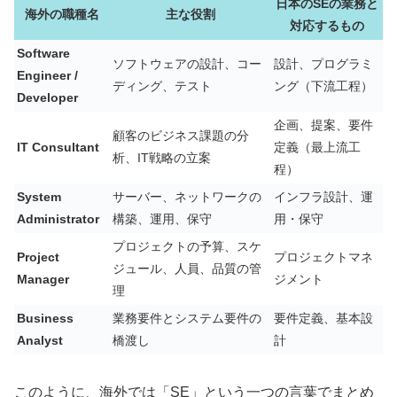
日本のSEの業務と
海外の職種名
主な役割
対応するもの
Software
ソフトウェアの設計、コー
設計、プログラミ
Engineer /
ディング、テスト
ング（下流工程）
Developer
企画、提案、要件
顧客のビジネス課題の分
IT Consultant
定義（最上流工
析、IT戦略の立案
程）
System
サーバー、ネットワークの
インフラ設計、運
Administrator
構築、運用、保守
用・保守
プロジェクトの予算、スケ
Project
プロジェクトマネ
ジュール、人員、品質の管
Manager
ジメント
理
Business
業務要件とシステム要件の
要件定義、基本設
Analyst
橋渡し
計
このように、海外では「SE」という一つの言葉でまとめ