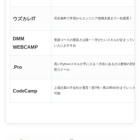
ウズカレIT
完全無料で学習からエンジニア就職支援まで一気通貫！
DMM
受講コースの豊富さは随一！学びたいスキルが定まっていな
い人におすすめ
WEBCAMP
高いPythonスキルが手に入る！渋谷にある少人数制の対面
.Pro
型スクール
上場企業の子会社が運営！朝7時～夜23時40分までレッスン
CodeCamp
可能