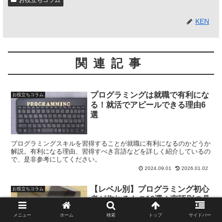
KEN
関連記事
プログラミングは就職で有利にな
お役立ちコラム
る！就活でアピールできる理由6
選
プログラミングスキルを習得することが就職に有利になるのかどうか
解説。有利になる理由、習得すべき言語などを詳しく紹介しているの
で、是非参考にしてください。
2024.09.01
2026.01.02
【レベル別】プログラミング初心
お役立ちコラム
者が作れるもの16選！言語別の具
体例と学習ロードマップ
メニュー
ホーム
検索
トップ
サイドバー